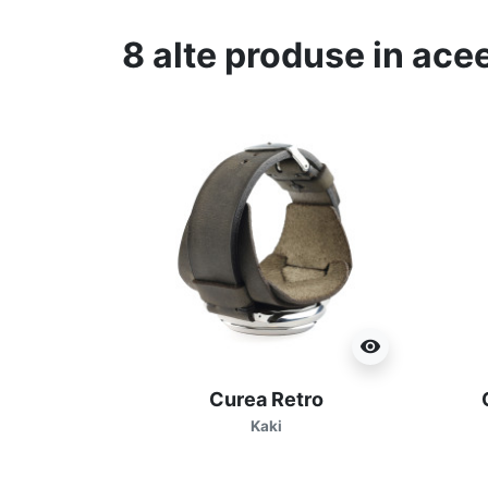
8 alte produse in ace
visibility
Curea Retro
Kaki