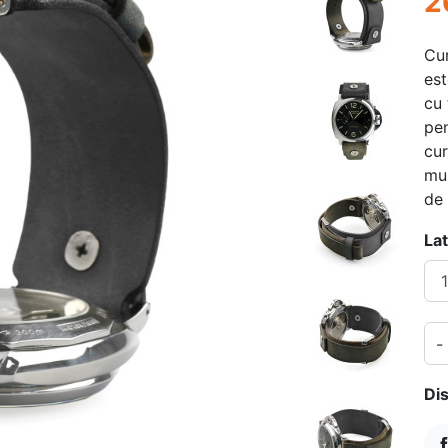
2
Cur
est
cu 
pen
cur
mul
de 
La
-
Dis