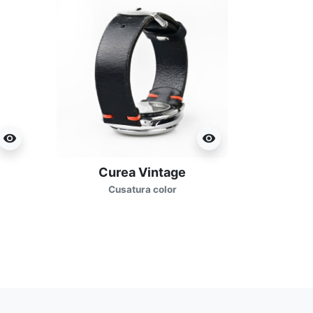
visibility
visibility
Curea Vintage
C
Cusatura color