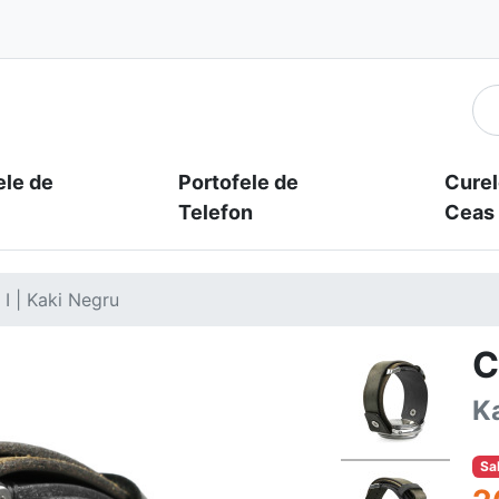
ele de
Portofele de
Curel
Telefon
Ceas
I | Kaki Negru
C
K
Sa