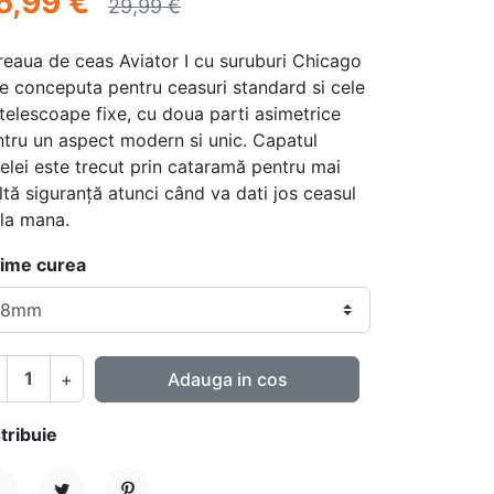
6,99 €
29,99 €
eaua de ceas Aviator I cu suruburi Chicago
e conceputa pentru ceasuri standard si cele
telescoape fixe, cu doua parti asimetrice
tru un aspect modern si unic. Capatul
elei este trecut prin cataramă pentru mai
tă siguranță atunci când va dati jos ceasul
la mana.
time curea
+
Adauga in cos
tribuie