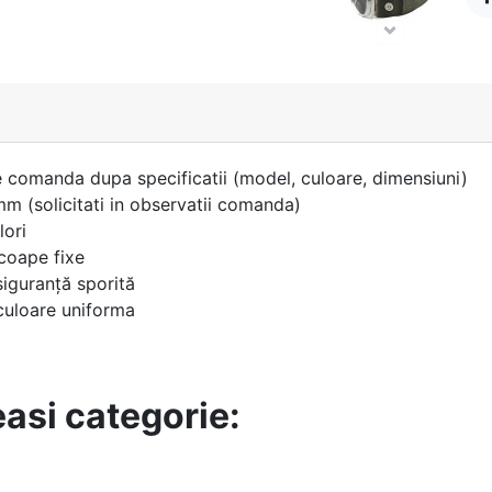
D
 comanda dupa specificatii (model, culoare, dimensiuni)
 (solicitati in observatii comanda)
lori
escoape fixe
siguranță sporită
 culoare uniforma
easi categorie: