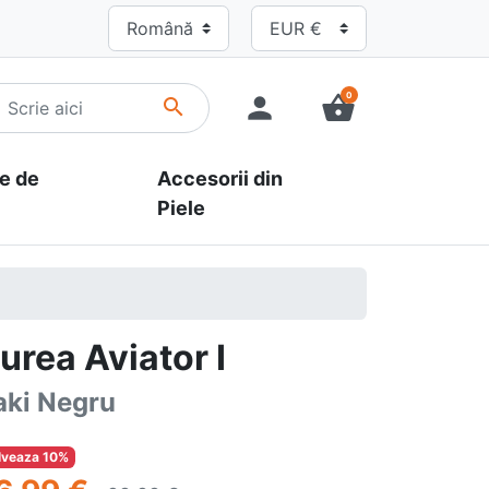
0
person
shopping_basket
search
e de
Accesorii din
Piele
urea Aviator I
aki Negru
lveaza 10%