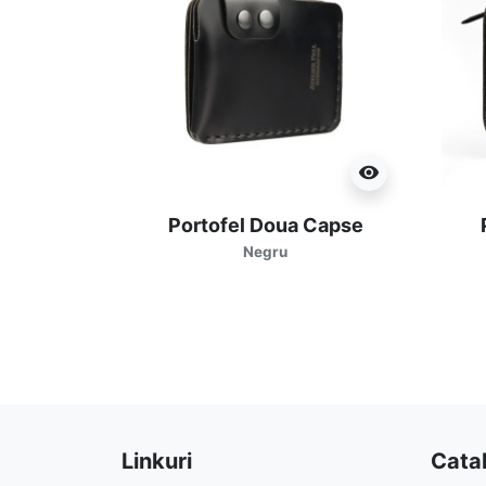
visibility
Portofel Doua Capse
Negru
Linkuri
Cata