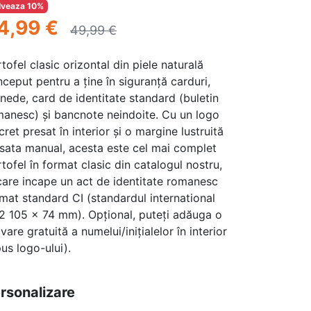
lveaza 10%
4,99 €
49,99 €
tofel clasic orizontal din piele naturală
ceput pentru a ține în siguranță carduri,
ede, card de identitate standard (buletin
anesc) și bancnote neindoite. Cu un logo
cret presat în interior și o margine lustruită
isata manual, acesta este cel mai complet
tofel în format clasic din catalogul nostru,
care incape un act de identitate romanesc
mat standard CI (standardul international
2 105 × 74 mm). Opțional, puteți adăuga o
vare gratuită a numelui/inițialelor în interior
us logo-ului).
rsonalizare