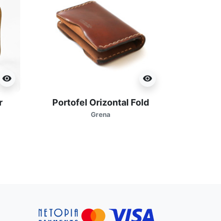
visibility
visibility
r
Portofel Orizontal Fold
Portof
Grena