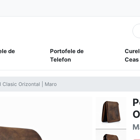
ele de
Portofele de
Curel
Telefon
Ceas
 Clasic Orizontal | Maro
P
O
M