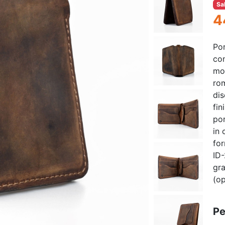
Sa
4
Por
con
mon
rom
dis
fin
por
in 
for
ID-
gra
(op
Pe