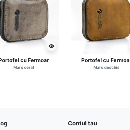
visibility
Portofel cu Fermoar
Portofel cu Fermoa
Maro cerat
Maro deschis
log
Contul tau