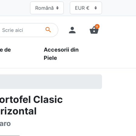
0
person
shopping_basket
search
e de
Accesorii din
Piele
ortofel Clasic
rizontal
aro