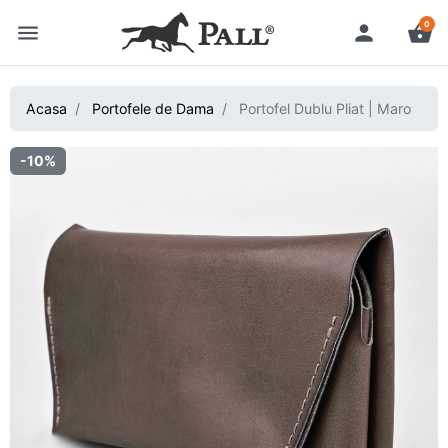
0
menu
person
shopping_basket
Acasa
Portofele de Dama
Portofel Dublu Pliat | Maro
-10%