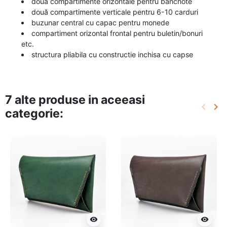
două compartimente orizontale pentru bancnote
două compartimente verticale pentru 6-10 carduri
buzunar central cu capac pentru monede
compartiment orizontal frontal pentru buletin/bonuri
etc.
structura pliabila cu constructie inchisa cu capse
7 alte produse in aceeasi
keyboard_arrow_left
keyboard_arrow_right
categorie:
Inapoi
Urm
visibility
visibility