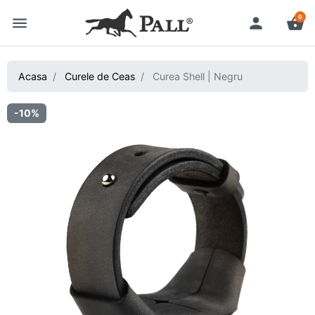
0
menu
person
shopping_basket
Acasa
Curele de Ceas
Curea Shell | Negru
-10%