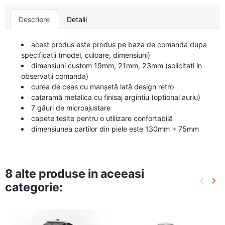
Descriere
Detalii
acest produs este produs pe baza de comanda dupa
specificatii (model, culoare, dimensiuni)
dimensiuni custom 19mm, 21mm, 23mm (solicitati in
observatii comanda)
curea de ceas cu manșetă lată design retro
cataramă metalica cu finisaj argintiu (optional auriu)
7 găuri de microajustare
capete tesite pentru o utilizare confortabilă
dimensiunea partilor din piele este 130mm + 75mm
8 alte produse in aceeasi
keyboard_arrow_left
keyboard_arrow_right
categorie:
Inapoi
Urm