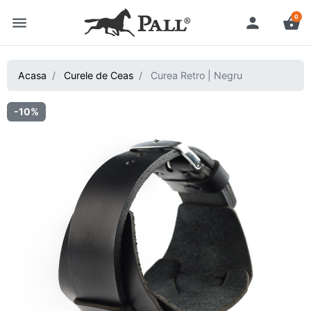
0
menu
person
shopping_basket
Acasa
Curele de Ceas
Curea Retro | Negru
-10%