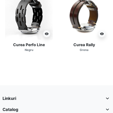
visibility
visibility
Curea Perfo Line
Curea Rally
Negru
Grena

Linkuri

Catalog